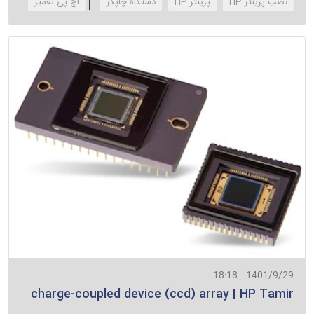
نصب پرینتر HP
پرینتر HP
دستگاه چاپگر
‌اچ پی تعمیر
1401/9/29 - 18:18
charge-coupled device (ccd) array | HP Tamir