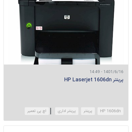
1401/6/16 - 14:49
پرینتر HP Laserjet 1606dn
HP 1606dn
پرینتر
پرینتر اداری
‌اچ پی تعمیر