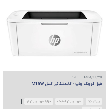
1404/11/29 - 14:05
غول کوچک چاپ - کالبدشکافی کامل M15W
پرینتر hp
خرید پرینتر استوک
مزایا خرید پرینتر نو