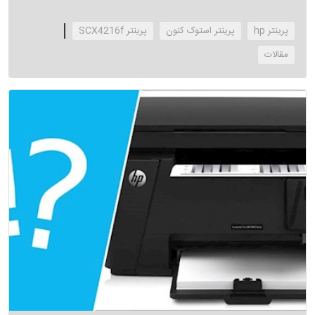
پرینتر hp
پرینتر استوک کنون
پرینتر SCX4216f
‌مقالات