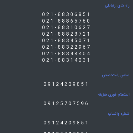
راه های ارتباطی
021-88306851
021-88865760
021-88310627
021-88823721
021-88345071
021-88322967
021-88344404
021-88314031
تماس با متخصص
09124209851
استعلام فوری هزینه
09125707596
شماره واتساپ
09124209851