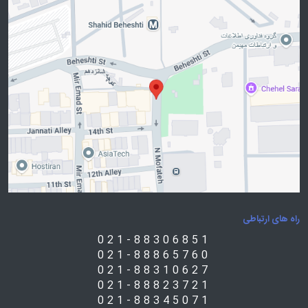
راه های ارتباطی
021-88306851
021-88865760
021-88310627
021-88823721
021-88345071