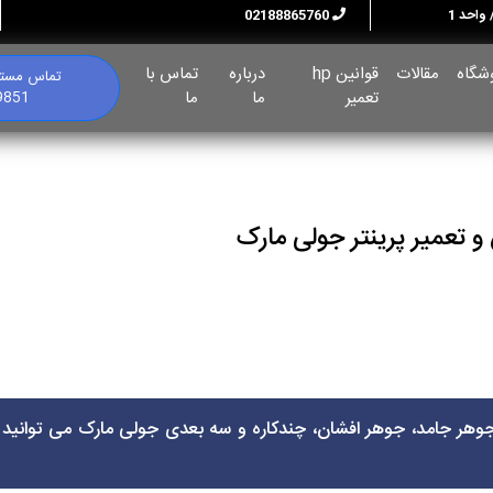
02188865760
شگاه
مقالات
قوانین hp
درباره
تماس با
تماس مستق
تعمیر
ما
ما
9851
 تعمیر پرینتر جولی مارک
 جوهر جامد، جوهر افشان، چندکاره و سه بعدی جولی مارک می توانید ب