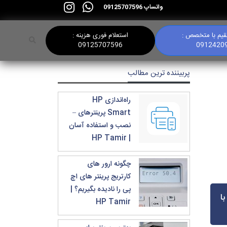
واتساپ 09125707596
یم با متخصص :
استعلام فوری هزینه :
09125707596
0912420
پربیننده ترین مطالب
راه‌اندازی HP
Smart پرینترهای –
نصب و استفاده آسان
| HP Tamir
چگونه ارور های
کارتریج پرینتر های اچ
پی را نادیده بگیریم؟ |
ا
HP Tamir