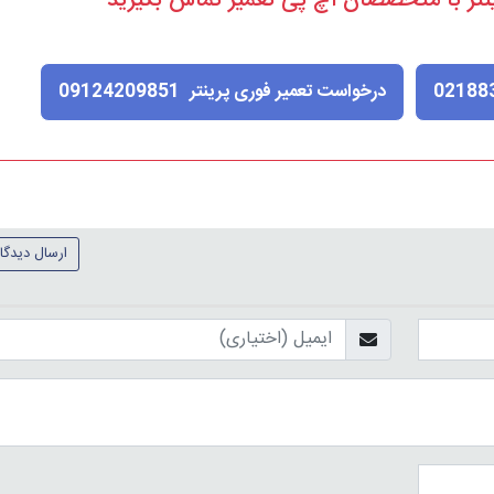
نتر با متخصصان اچ پی تعمیر تماس بگیرید
09124209851
02188
درخواست تعمیر فوری پرینتر
ارسال دیدگا