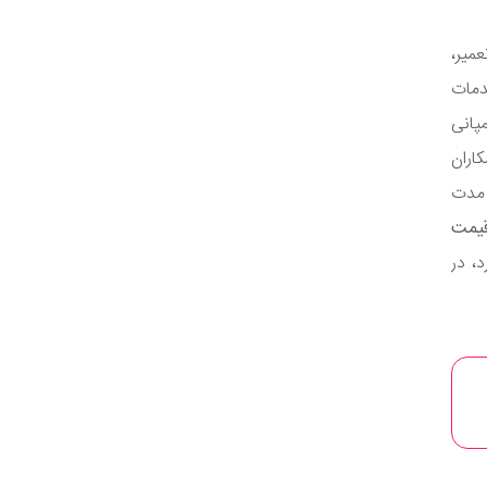
میر،
دمات
پانی
اران
 مدت
یمت
، در