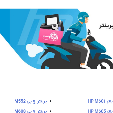
ر HP M601
پرینتر اچ پی M552
ر HP M605
پرینتر اچ پی M608