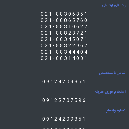
راه های ارتباطی
021-88306851
021-88865760
021-88310627
021-88823721
021-88345071
021-88322967
021-88344404
021-88314031
تماس با متخصص
09124209851
استعلام فوری هزینه
09125707596
شماره واتساپ
09124209851