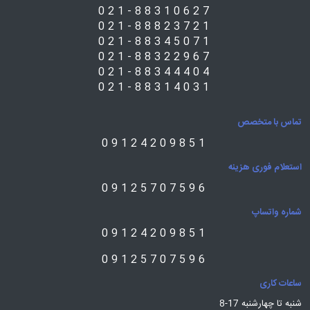
021-88310627
021-88823721
021-88345071
021-88322967
021-88344404
021-88314031
تماس با متخصص
09124209851
استعلام فوری هزینه
09125707596
شماره واتساپ
09124209851
09125707596
ساعات کاری
شنبه تا چهارشنبه 17-8