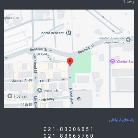
واحد 1
راه های ارتباطی
021-88306851
021-88865760