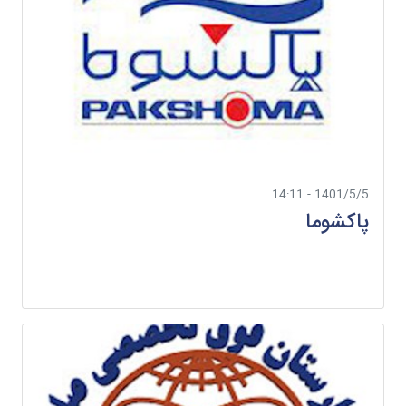
1401/5/5 - 14:11
پاکشوما