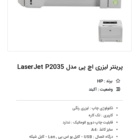
پرینتر لیزری اچ‌ پی مدل LaserJet P2035
برند : HP
وضعیت : آکبند
تکنولوژی چاپ : لیزری رنگی
کاربری : تک کاره
قابلیت چاپ دورو اتوماتیک : ندارد
سایز کاغذ :
A4
درگاه اتصال :
USB - کابل یو اس بی
Lan - کابل شبکه