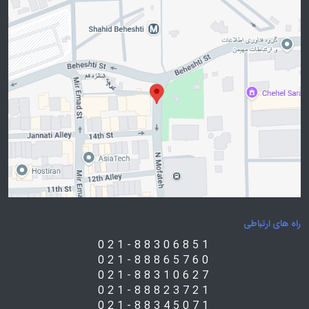
راه های ارتباطی
021-88306851
021-88865760
021-88310627
021-88823721
021-88345071