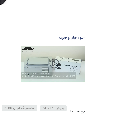
آلبوم فیلم و صوت
پرینتر ML2160
سامسونگ ام ال 2160
برچسب ها :