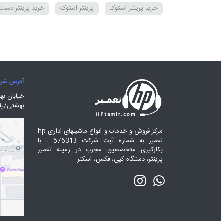
خرید پرینتر استوک
پرینتر استوک
خرید پرینتر دست
فروش پرینتر دست دوم
قیمت پرینتر دست دوم
قیم
نکات خرید پرینتر دست دوم
خرید پرینتر تهران
خرید
پرینتر تک کاره
استوک پرینتر
چاپگر استوک سامسون
آدرس شر
چاپگر لیزری استوک
hp تعمیر
hp tamir
خرید
خیابان ب
بهشتی/پلاک 442/طبقه او
بهترین پرینتر لیزری رنگی hp
پرینتر لیزری
پرینتر ک
ML2160 پرینتر
پرینتر ارزان قیمت
تعمیر پرینتر
مرکز فروش و خدمات و انواع ماشینهای اداری hp
تعمیر به شماره ثبت شرکت 576313 ، با
بکارگیری متخصصین مجرب در زمینه تعمیر
پرینتر، دستگاه کپی، فکس، اسکنر