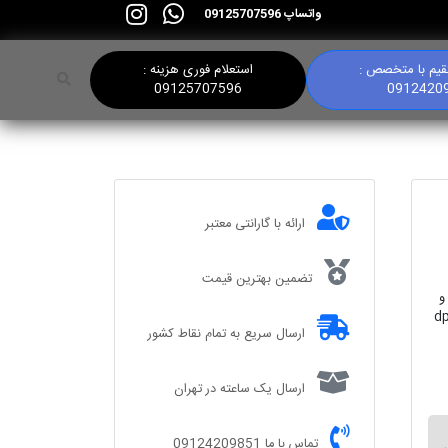
واتساپ 09125707596
یم با متخصص :
استعلام فوری هزینه :
09125707596
0912420
ارائه با گارانتی معتبر
تضمین بهترین قیمت
ه و
: 1200*dpi 1200
ارسال سریع به تمام نقاط کشور
ارسال یک ساعته در تهران
تماس با ما 09124209851