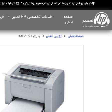
خیابان بهشتی/ابتدای مفتح شمالی/جنب مترو بهشتی/پلاک 442/طبقه اول/ واحد 1
صفحه
خدمات تخصصی HP تعمیر
فرو
اصلی
صفحه اصلی
اچ پی تعمیر
پرینتر ML2160