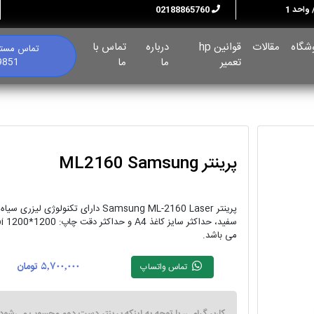
02188865760
شگاه
مقالات
قوانین hp
درباره
تماس با
تماس مستق
تعمیر
ما
ما
9851
پرینتر ML2160 Samsung
پرینتر Samsung ML-2160 Laser دارای تکنولوژی لیزری سیا
سفید، حداکثر سایز کاغذ A4 و حداکثر دقت چاپ
می باشد.
5,700,000
تومان
تماس واتساپ