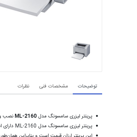
توضیحات
مشخصات فنی
نظرات
پرینتر لیزری سامسونگ مدل
ML-2160
نصب و ر
پرینتر لیزری سامسونگ مدل ML-2160 دارای ابعاد 331X215X175 میلی متر و وزن