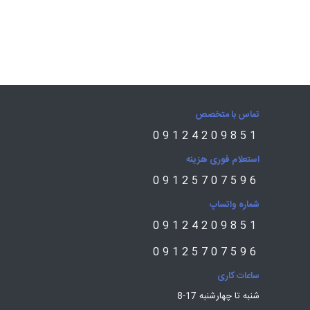
رده
ری
تماس با متخصص
09124209851
استعلام فوری هزینه
09125707596
شماره واتساپ
09124209851
09125707596
ساعات کاری
شنبه تا چهارشنبه 17-8