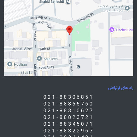
راه های ارتباطی
021-88306851
021-88865760
021-88310627
021-88823721
021-88345071
021-88322967