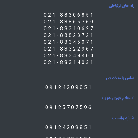
راه های ارتباطی
021-88306851
021-88865760
021-88310627
021-88823721
021-88345071
021-88322967
021-88344404
021-88314031
تماس با متخصص
09124209851
استعلام فوری هزینه
09125707596
شماره واتساپ
09124209851