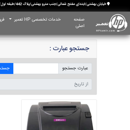
خیابان بهشتی/ابتدای مفتح شمالی/جنب مترو بهشتی/پلاک 442/طبقه اول/ واحد 1
صفحه
خدمات تخصصی HP تعمیر
فرو
اصلی
جستجو عبارت :
عبارت جستجو
جستج