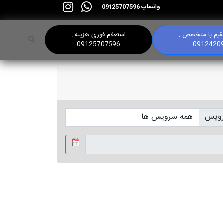
واتساپ 09125707596
یم با متخصص :
استعلام فوری هزینه :
09125707596
0912420
ویس