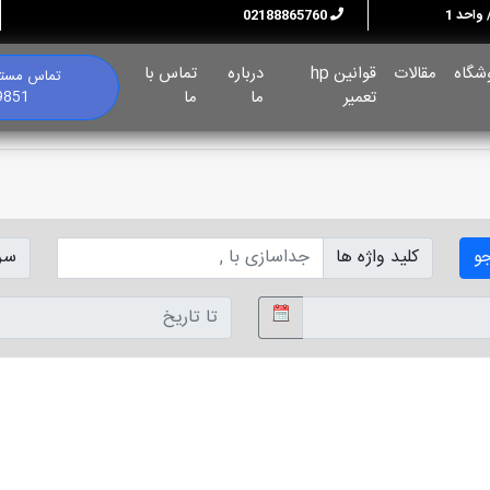
02188865760
شگاه
مقالات
قوانین hp
درباره
تماس با
تماس مستق
تعمیر
ما
ما
9851
و
کلید واژه ها
سر